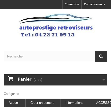
Connexion
Contactez-nous
Panier
(vide)
Catégories
Accueil
Creer un compte
Informations
ACCESSO