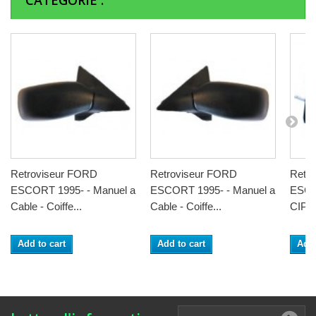
CATÉGORIE :
Retroviseur FORD
Retroviseur FORD
Retr
ESCORT 1995- - Manuel a
ESCORT 1995- - Manuel a
ESCO
Cable - Coiffe...
Cable - Coiffe...
CIPA
Add to cart
Add to cart
Add 