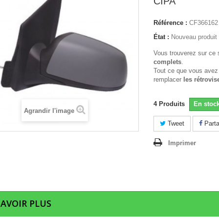
CIPA
Référence :
CF366162
État :
Nouveau produit
Vous trouverez sur ce 
complets
.
Tout ce que vous avez
remplacer
les rétrovis
4
Produits
En stoc
Agrandir l'image
Tweet
Parta
Imprimer
SAVOIR PLUS