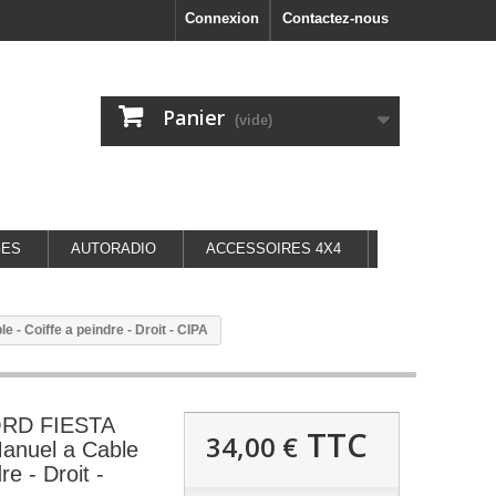
Connexion
Contactez-nous
Panier
(vide)
GES
AUTORADIO
ACCESSOIRES 4X4
- Coiffe a peindre - Droit - CIPA
ORD FIESTA
TTC
34,00 €
Manuel a Cable
re - Droit -