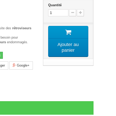
Quantité
site des
rétroviseurs
 besoin pour
eurs
endommagés.
Ajouter au
panier
k
ger
Google+