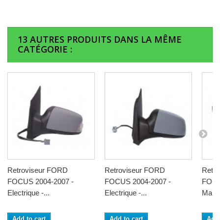
13 AUTRES PRODUITS DANS LA MÊME
CATÉGORIE :
Retroviseur FORD
Retroviseur FORD
Retr
FOCUS 2004-2007 -
FOCUS 2004-2007 -
FOCU
Electrique -...
Electrique -...
Manue
Add to cart
Add to cart
Add 