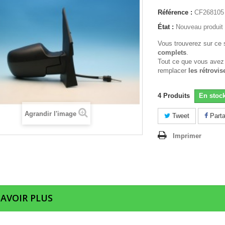
Référence :
CF268105
État :
Nouveau produit
Vous trouverez sur ce 
complets
.
Tout ce que vous avez
remplacer
les rétrovis
4
Produits
En stoc
Agrandir l'image
Tweet
Parta
Imprimer
SAVOIR PLUS