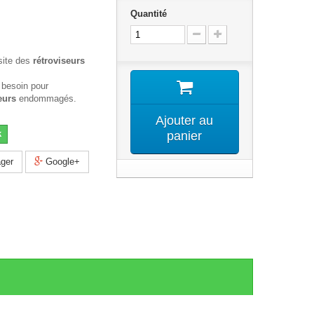
Quantité
site des
rétroviseurs
 besoin pour
eurs
endommagés.
Ajouter au
k
panier
ger
Google+