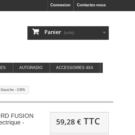
Connexion
Contactez-nous
Panier
(vide)
GES
AUTORADIO
ACCESSOIRES 4X4
 Gauche - CIPA
FORD FUSION
TTC
59,28 €
ectrique -