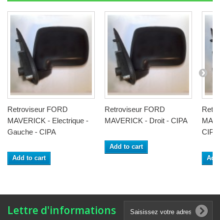
Retroviseur FORD
Retroviseur FORD
Retr
MAVERICK - Electrique -
MAVERICK - Droit - CIPA
MAVE
Gauche - CIPA
CIPA
Add to cart
Add to cart
Add 
Lettre d'informations