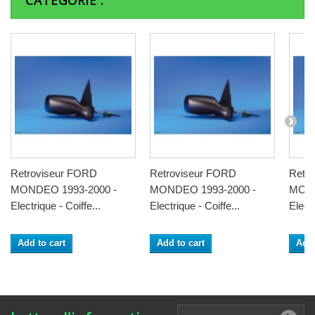
CATÉGORIE :
Retroviseur FORD
Retroviseur FORD
Retr
MONDEO 1993-2000 -
MONDEO 1993-2000 -
MOND
Electrique - Coiffe...
Electrique - Coiffe...
Elect
Add to cart
Add to cart
Add 