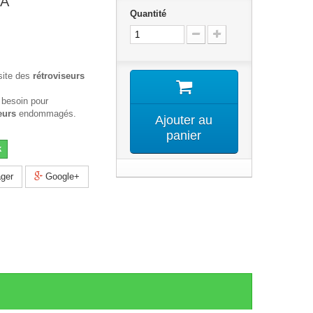
PA
Quantité
site des
rétroviseurs
 besoin pour
eurs
endommagés.
Ajouter au
panier
k
ger
Google+