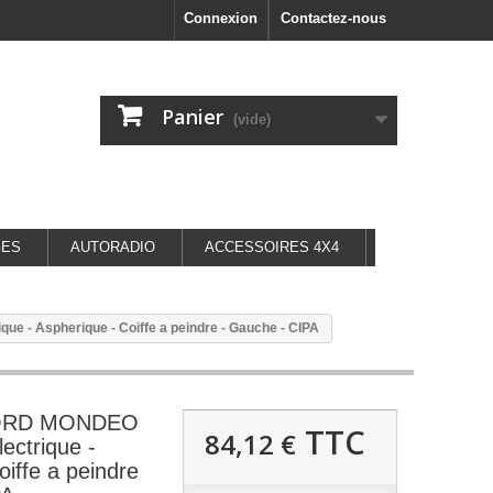
Connexion
Contactez-nous
Panier
(vide)
GES
AUTORADIO
ACCESSOIRES 4X4
e - Aspherique - Coiffe a peindre - Gauche - CIPA
 FORD MONDEO
TTC
84,12 €
ectrique -
oiffe a peindre