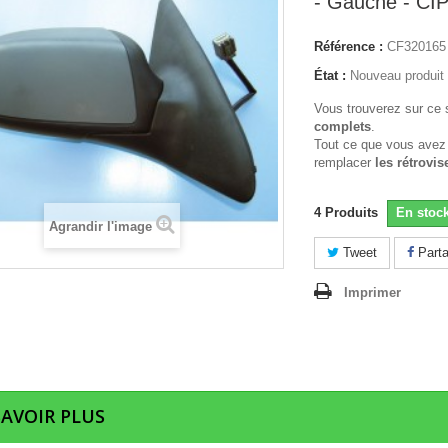
- Gauche - CI
Référence :
CF320165
État :
Nouveau produit
Vous trouverez sur ce 
complets
.
Tout ce que vous avez
remplacer
les rétrovis
4
Produits
En stoc
Agrandir l'image
Tweet
Parta
Imprimer
SAVOIR PLUS