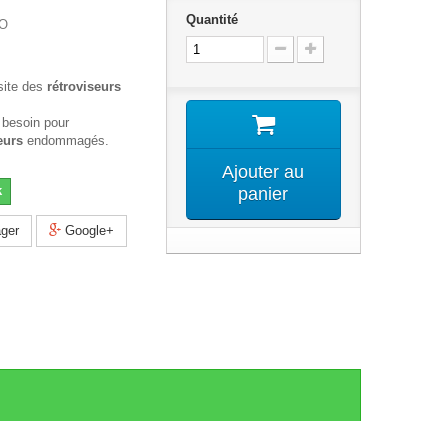
Quantité
2O
site des
rétroviseurs
 besoin pour
eurs
endommagés.
Ajouter au
k
panier
ger
Google+