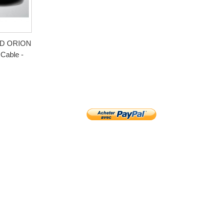
RD ORION
 Cable -