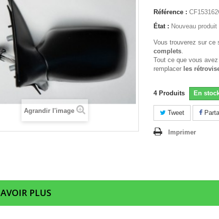
Référence :
CF15316
État :
Nouveau produit
Vous trouverez sur ce 
complets
.
Tout ce que vous avez
remplacer
les rétrovis
4
Produits
En stoc
Agrandir l'image
Tweet
Parta
Imprimer
SAVOIR PLUS