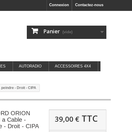
Connexion
Contactez-nous
Panier
(vide)
GES
AUTORADIO
ACCESSOIRES 4X4
peindre - Droit - CIPA
FORD ORION
TTC
39,00 €
 a Cable -
e - Droit - CIPA