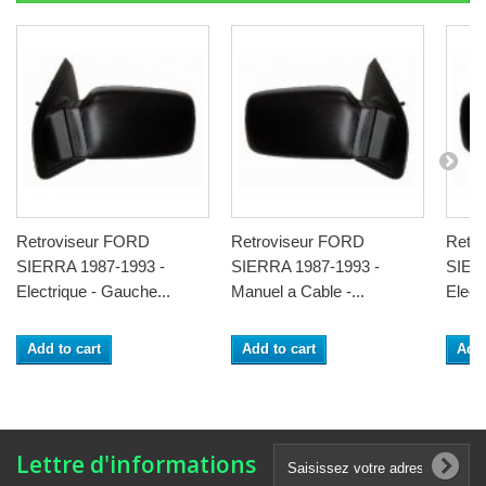
Retroviseur FORD
Retroviseur FORD
Retr
SIERRA 1987-1993 -
SIERRA 1987-1993 -
SIER
Electrique - Gauche...
Manuel a Cable -...
Electr
Add to cart
Add to cart
Add 
Lettre d'informations