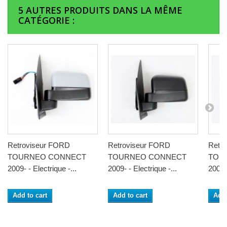
5 AUTRES PRODUITS DANS LA MÊME
CATÉGORIE :
Retroviseur FORD
Retroviseur FORD
Retr
TOURNEO CONNECT
TOURNEO CONNECT
TOU
2009- - Electrique -...
2009- - Electrique -...
2009- 
Add to cart
Add to cart
Add 