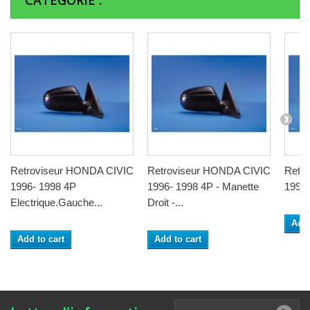
CATÉGORIE :
Retroviseur HONDA CIVIC
Retroviseur HONDA CIVIC
Retr
1996- 1998 4P
1996- 1998 4P - Manette
1996-
Electrique.Gauche...
Droit -...
Add 
Add to cart
Add to cart