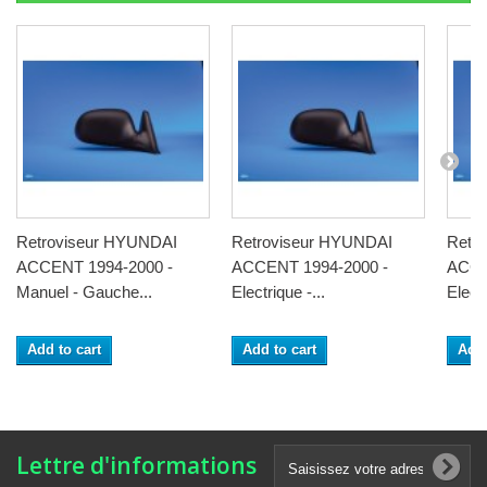
Retroviseur HYUNDAI
Retroviseur HYUNDAI
Retr
ACCENT 1994-2000 -
ACCENT 1994-2000 -
ACCE
Manuel - Gauche...
Electrique -...
Electr
Add to cart
Add to cart
Add 
Lettre d'informations