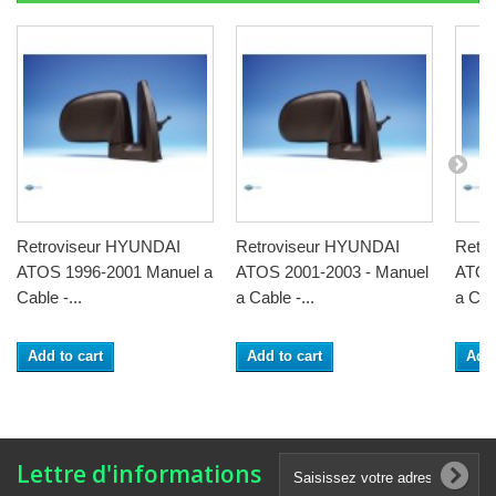
Retroviseur HYUNDAI
Retroviseur HYUNDAI
Retr
ATOS 1996-2001 Manuel a
ATOS 2001-2003 - Manuel
ATOS
Cable -...
a Cable -...
a Cabl
Add to cart
Add to cart
Add 
Lettre d'informations