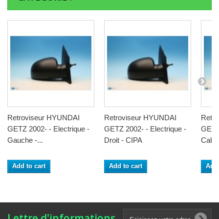
Retroviseur HYUNDAI
Retroviseur HYUNDAI
Retr
GETZ 2002- - Electrique -
GETZ 2002- - Electrique -
GETZ 
Gauche -...
Droit - CIPA
Cable 
Add to cart
Add to cart
Add 
Lettre d'informations