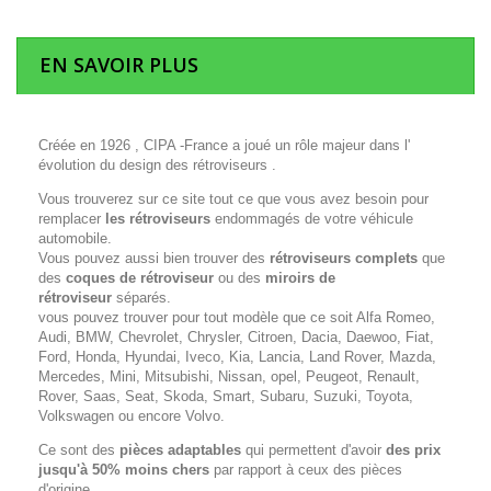
EN SAVOIR PLUS
Créée en 1926 , CIPA -France a joué un rôle majeur dans l'
évolution du design des rétroviseurs .
Vous trouverez sur ce site tout ce que vous avez besoin pour
remplacer
les rétroviseurs
endommagés de votre véhicule
automobile.
Vous pouvez aussi bien trouver des
rétroviseurs complets
que
des
coques de rétroviseur
ou des
miroirs de
rétroviseur
séparés.
vous pouvez trouver pour tout modèle que ce soit Alfa Romeo,
Audi, BMW, Chevrolet, Chrysler, Citroen, Dacia, Daewoo, Fiat,
Ford, Honda, Hyundai, Iveco, Kia, Lancia, Land Rover, Mazda,
Mercedes, Mini, Mitsubishi, Nissan, opel, Peugeot, Renault,
Rover, Saas, Seat, Skoda, Smart, Subaru, Suzuki, Toyota,
Volkswagen ou encore Volvo.
Ce sont des
pièces adaptables
qui permettent d'avoir
des prix
jusqu'à 50% moins chers
par rapport à ceux des pièces
d'origine.