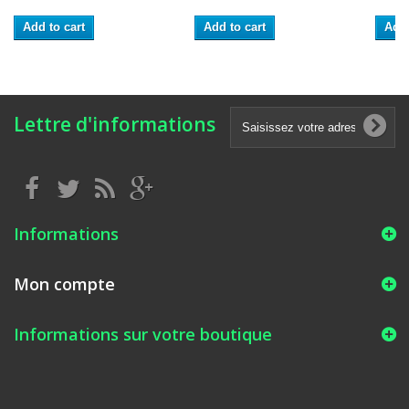
Add to cart
Add to cart
Add 
Lettre d'informations
Informations
Mon compte
Informations sur votre boutique