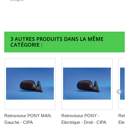
3 AUTRES PRODUITS DANS LA MÊME
CATÉGORIE :
Retroviseur PONY MAN.
Retroviseur PONY -
Retro
Gauche - CIPA
Electrique - Droit - CIPA
Elect