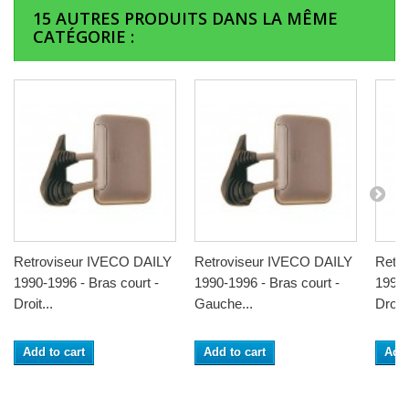
15 AUTRES PRODUITS DANS LA MÊME
CATÉGORIE :
Retroviseur IVECO DAILY
Retroviseur IVECO DAILY
Retr
1990-1996 - Bras court -
1990-1996 - Bras court -
1990-
Droit...
Gauche...
Droit.
Add to cart
Add to cart
Add 