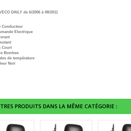
VECO DAILY de 6/2006 à 08/2011
é Conducteur
mande Electrique
ivrant
notant
s Court
ce Bombee
des de température
leur Noir
UTRES PRODUITS DANS LA MÊME CATÉGORIE :