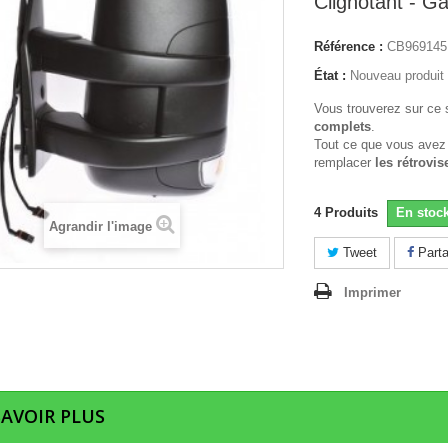
Clignotant - G
Référence :
CB969145
État :
Nouveau produit
Vous trouverez sur ce 
complets
.
Tout ce que vous avez
remplacer
les rétrovis
4
Produits
En stoc
Agrandir l'image
Tweet
Parta
Imprimer
SAVOIR PLUS