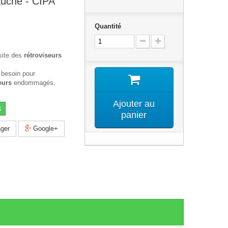
auche - CIPA
Quantité
site des
rétroviseurs
 besoin pour
eurs
endommagés.
Ajouter au
k
panier
ger
Google+