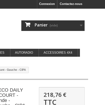
Connexion
Contactez-nous
Panier
(vide)
GES
AUTORADIO
ACCESSOIRES 4X4
ant - Gauche - CIPA
VECO DAILY
218,76 €
 COURT -
TTC
nde -