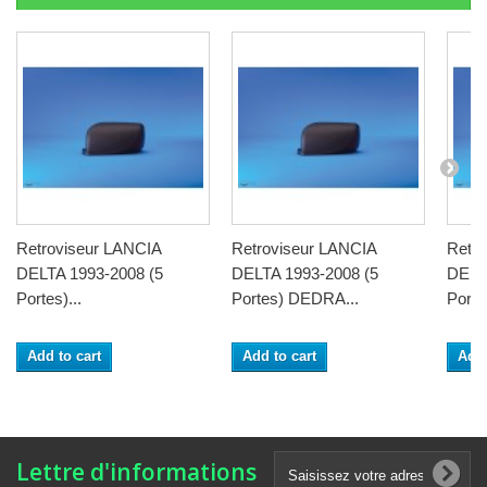
Retroviseur LANCIA
Retroviseur LANCIA
Retro
DELTA 1993-2008 (5
DELTA 1993-2008 (5
DELT
Portes)...
Portes) DEDRA...
Porte
Add to cart
Add to cart
Add 
Lettre d'informations