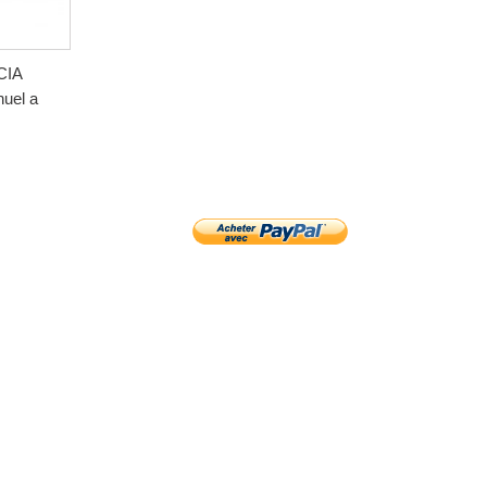
CIA
uel a