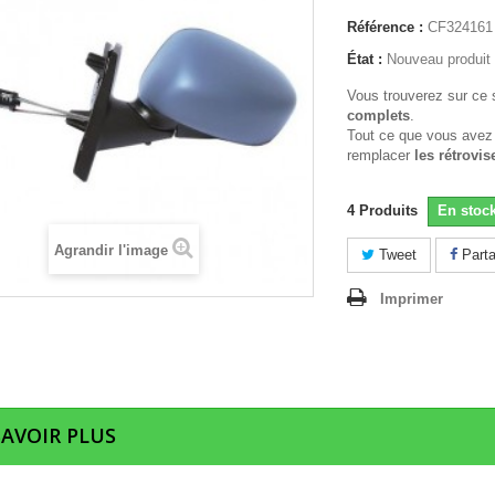
Référence :
CF324161
État :
Nouveau produit
Vous trouverez sur ce 
complets
.
Tout ce que vous avez
remplacer
les rétrovis
4
Produits
En stoc
Agrandir l'image
Tweet
Parta
Imprimer
SAVOIR PLUS