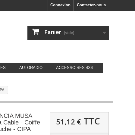
Connexion
Contactez-nous
Panier
(vide)
GES
AUTORADIO
ACCESSOIRES 4X4
IPA
LANCIA MUSA
TTC
51,12 €
 Cable - Coiffe
uche - CIPA