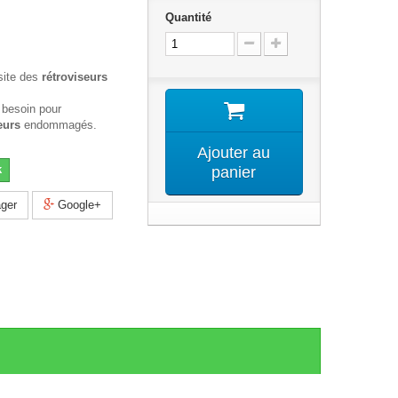
Quantité
site des
rétroviseurs
 besoin pour
eurs
endommagés.
Ajouter au
k
panier
ger
Google+