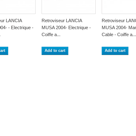
eur LANCIA
Retroviseur LANCIA
Retroviseur LAN
4- - Electrique -
MUSA 2004- Electrique -
MUSA 2004- Man
.
Coiffe a...
Cable - Coiffe a...
art
Add to cart
Add to cart