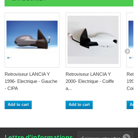
Retroviseur LANCIA Y
Retroviseur LANCIA Y
Retro
1996- Electrique - Gauche
2000- Electrique - Coiffe
1996-
- CIPA
a...
Coiffe
Add to cart
Add to cart
Add 
Lettre d'informations