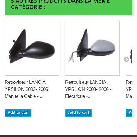
5 AUTRES PRODUITS DANS LA MÊME
CATÉGORIE :
Retroviseur LANCIA
Retroviseur LANCIA
Retro
YPSILON 2003- 2006
YPSILON 2003- 2006 -
YPSI
Manuel a Cable -...
Electrique -...
Manue
Add to cart
Add to cart
Add 