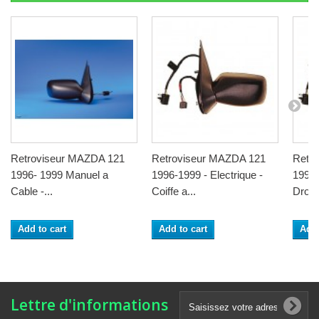
Retroviseur MAZDA 121
Retroviseur MAZDA 121
Retr
1996- 1999 Manuel a
1996-1999 - Electrique -
1996-
Cable -...
Coiffe a...
Droit -
Add to cart
Add to cart
Add 
Lettre d'informations