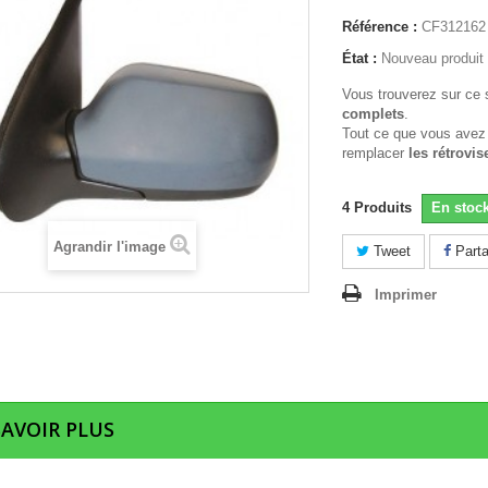
Référence :
CF312162
État :
Nouveau produit
Vous trouverez sur ce 
complets
.
Tout ce que vous avez
remplacer
les rétrovis
4
Produits
En stoc
Agrandir l'image
Tweet
Parta
Imprimer
SAVOIR PLUS