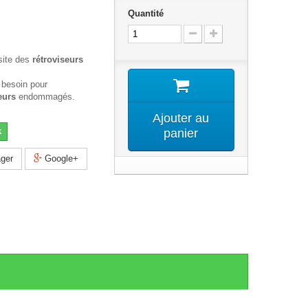
Quantité
site des
rétroviseurs
 besoin pour
eurs
endommagés.
Ajouter au
k
panier
ger
Google+