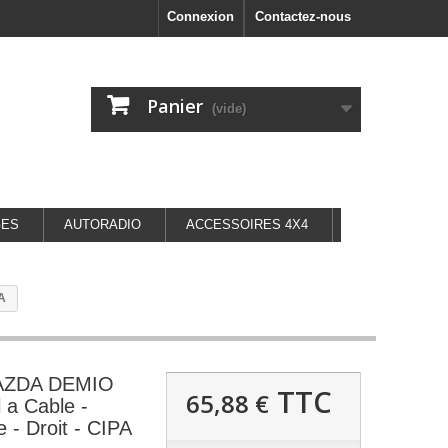
Connexion
Contactez-nous
Panier
(vide)
GES
AUTORADIO
ACCESSOIRES 4X4
PA
MAZDA DEMIO
TTC
65,88 €
 a Cable -
e - Droit - CIPA