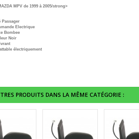
MAZDA MPV de 1999 à 2005/strong>
é Passager
mande Electrique
ce Bombee
leur Noir
ivrant
ttable électriquement
UTRES PRODUITS DANS LA MÊME CATÉGORIE :