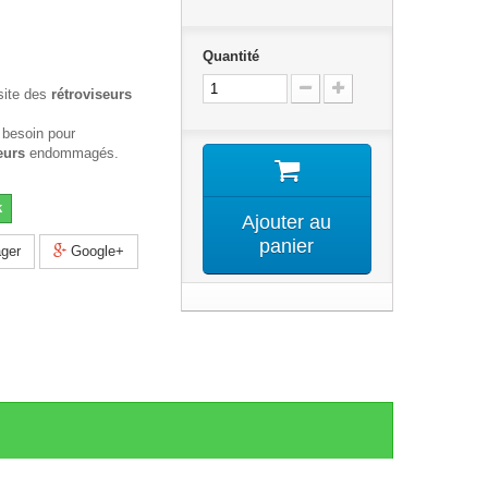
Quantité
site des
rétroviseurs
 besoin pour
eurs
endommagés.
k
Ajouter au
panier
ger
Google+