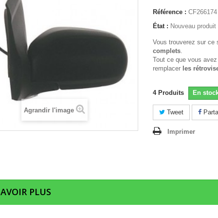
Référence :
CF266174
État :
Nouveau produit
Vous trouverez sur ce 
complets
.
Tout ce que vous avez
remplacer
les rétrovis
4
Produits
En stoc
Agrandir l'image
Tweet
Parta
Imprimer
SAVOIR PLUS