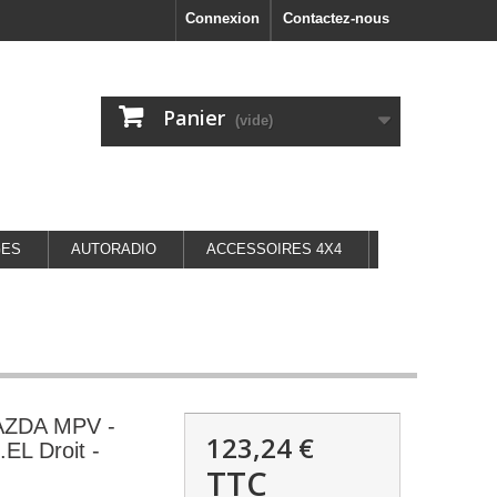
Connexion
Contactez-nous
Panier
(vide)
GES
AUTORADIO
ACCESSOIRES 4X4
MAZDA MPV -
123,24 €
.EL Droit -
TTC