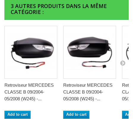
3 AUTRES PRODUITS DANS LA MÊME
CATÉGORIE :
Retroviseur MERCEDES
Retroviseur MERCEDES
Retr
CLASSE B 09/2004-
CLASSE B 09/2004-
CLAS
05/2008 (W245) -...
05/2008 (W245) -...
05/20
Add to cart
Add to cart
Add 