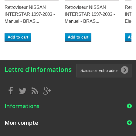
Retroviseur NISSAN
Retroviseur NISSAN
Retr
INTERSTAR 1997-2003 -
INTERSTAR 1997-2003 -
INTE
Manuel - BRAS...
Manuel - BRAS...
Electr
Add to cart
Add to cart
Add 
Lettre d'informations
Informations
Mon compte