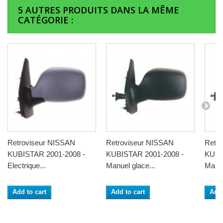
5 AUTRES PRODUITS DANS LA MÊME
CATÉGORIE :
Retroviseur NISSAN
Retroviseur NISSAN
Retr
KUBISTAR 2001-2008 -
KUBISTAR 2001-2008 -
KUBI
Electrique...
Manuel glace...
Manue
Add to cart
Add to cart
Add 