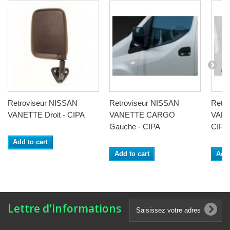
Retroviseur NISSAN
Retroviseur NISSAN
Retr
VANETTE Droit - CIPA
VANETTE CARGO
VANE
Gauche - CIPA
CIPA
Add to cart
Add to cart
Add 
Lettre d'informations