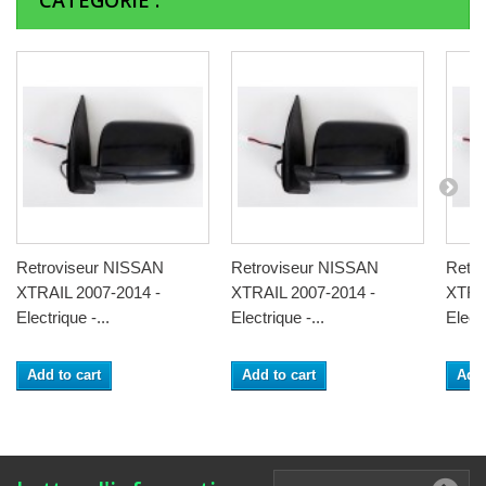
CATÉGORIE :
Retroviseur NISSAN
Retroviseur NISSAN
Retr
XTRAIL 2007-2014 -
XTRAIL 2007-2014 -
XTRAI
Electrique -...
Electrique -...
Electr
Add to cart
Add to cart
Add 