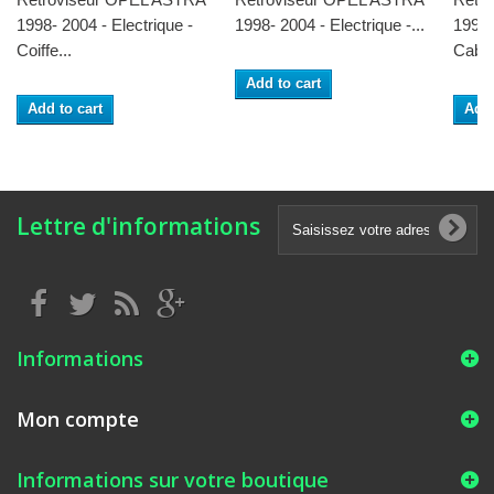
1998- 2004 - Electrique -
1998- 2004 - Electrique -...
1998-
Coiffe...
Cable 
Add to cart
Add to cart
Add 
Lettre d'informations
Informations
Mon compte
Informations sur votre boutique