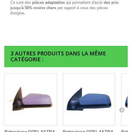
Ce sont des
pièces adaptables
qui permettent d'avoir
des prix
jusqu'à 50% moins chers
par rapport à ceux des pièces
d'origine.
3 AUTRES PRODUITS DANS LA MÊME
CATÉGORIE :
Retroviseur OPEL ASTRA
Retroviseur OPEL ASTRA
Retr