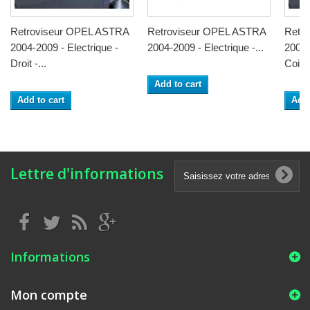
Retroviseur OPEL ASTRA
Retroviseur OPEL ASTRA
Retr
2004-2009 - Electrique -
2004-2009 - Electrique -...
2004-
Droit -...
Coiffe
Add to cart
Add to cart
Add 
Lettre d'informations
Informations
Mon compte