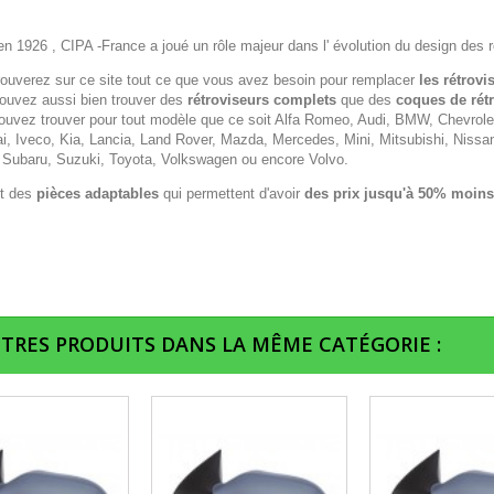
n 1926 , CIPA -France a joué un rôle majeur dans l' évolution du design des r
rouverez sur ce site tout ce que vous avez besoin pour remplacer
les rétrovi
ouvez aussi bien trouver des
rétroviseurs complets
que des
coques de rét
ouvez trouver pour tout modèle que ce soit Alfa Romeo, Audi, BMW, Chevrolet,
i, Iveco, Kia, Lancia, Land Rover, Mazda, Mercedes, Mini, Mitsubishi, Nissa
 Subaru, Suzuki, Toyota, Volkswagen ou encore Volvo.
t des
pièces adaptables
qui permettent d'avoir
des prix jusqu'à 50% moins
UTRES PRODUITS DANS LA MÊME CATÉGORIE :