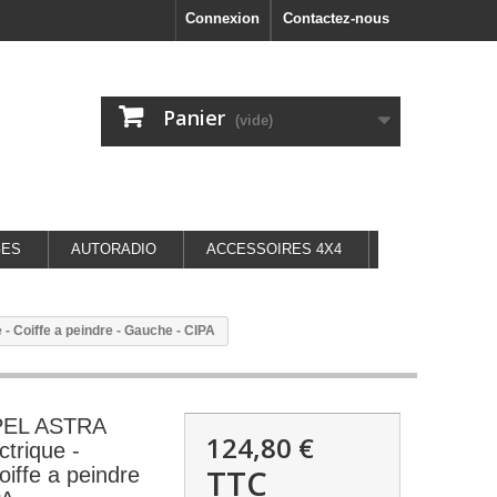
Connexion
Contactez-nous
Panier
(vide)
GES
AUTORADIO
ACCESSOIRES 4X4
 Coiffe a peindre - Gauche - CIPA
OPEL ASTRA
124,80 €
trique -
TTC
oiffe a peindre