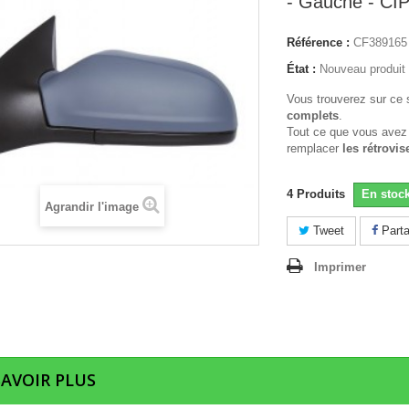
- Gauche - CI
Référence :
CF389165
État :
Nouveau produit
Vous trouverez sur ce 
complets
.
Tout ce que vous avez
remplacer
les rétrovis
4
Produits
En stoc
Agrandir l'image
Tweet
Parta
Imprimer
SAVOIR PLUS