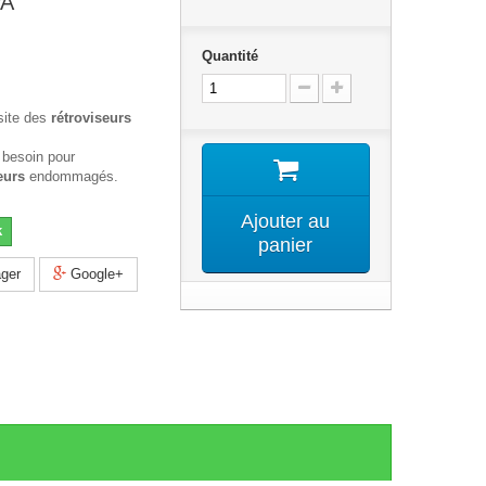
PA
Quantité
site des
rétroviseurs
 besoin pour
eurs
endommagés.
Ajouter au
k
panier
ger
Google+