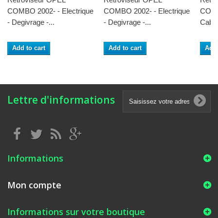
COMBO 2002- - Electrique
COMBO 2002- - Electrique
COMB
- Degivrage -...
- Degivrage -...
Cable
Add to cart
Add to cart
Add 
Lettre d'informations
Informations
Mon compte
Informations sur votre boutique