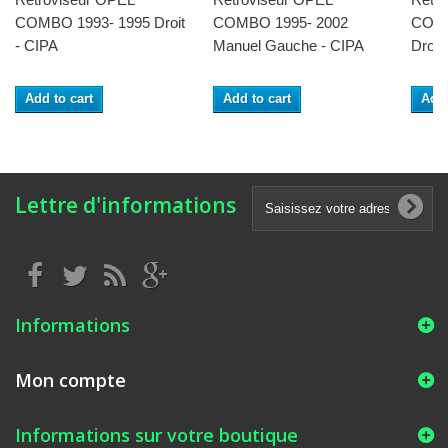
COMBO 1993- 1995 Droit
COMBO 1995- 2002
COMB
- CIPA
Manuel Gauche - CIPA
Droit
Add to cart
Add to cart
Add 
Lettre d'informations
Informations
Mon compte
Informations sur votre boutique