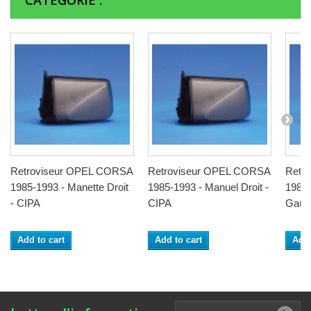
CATÉGORIE :
Retroviseur OPEL CORSA
Retroviseur OPEL CORSA
Retr
1985-1993 - Manette Droit
1985-1993 - Manuel Droit -
1985-
- CIPA
CIPA
Gauc
Add to cart
Add to cart
Add 