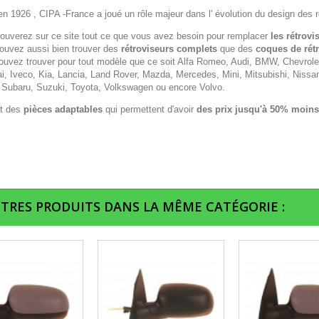
n 1926 , CIPA -France a joué un rôle majeur dans l' évolution du design des r
rouverez sur ce site tout ce que vous avez besoin pour remplacer
les rétrovi
ouvez aussi bien trouver des
rétroviseurs complets
que des
coques de rét
ouvez trouver pour tout modèle que ce soit Alfa Romeo, Audi, BMW, Chevrolet,
i, Iveco, Kia, Lancia, Land Rover, Mazda, Mercedes, Mini, Mitsubishi, Nissa
 Subaru, Suzuki, Toyota, Volkswagen ou encore Volvo.
t des
pièces adaptables
qui permettent d'avoir
des prix jusqu'à 50% moins
UTRES PRODUITS DANS LA MÊME CATÉGORIE :