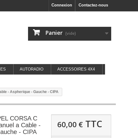
Connexion
Contactez-nous
Panier
(vide)
GES
AUTORADIO
ACCESSOIRES 4X4
ble - Aspherique - Gauche - CIPA
OPEL CORSA C
TTC
60,00 €
nuel a Cable -
Gauche - CIPA