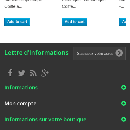
Coiffe a...
Coiffe...
-...
Add to cart
Add to cart
Add 
Lettre d'informations
Informations
Mon compte
Informations sur votre boutique