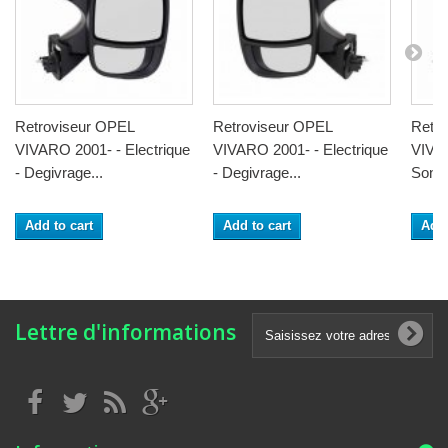
Retroviseur OPEL
Retroviseur OPEL
Retr
VIVARO 2001- - Electrique
VIVARO 2001- - Electrique
VIVAR
- Degivrage...
- Degivrage...
Sonde 
Add to cart
Add to cart
Add 
Lettre d'informations