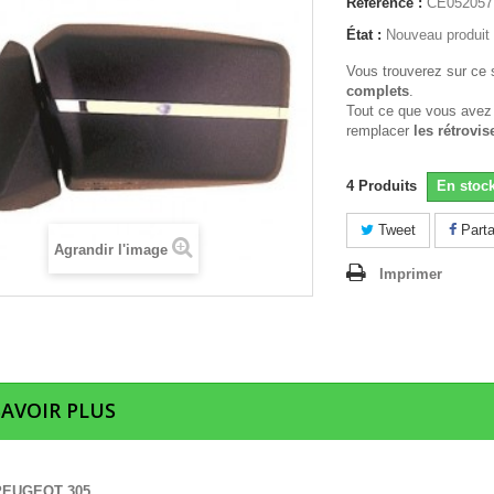
Référence :
CE052057
État :
Nouveau produit
Vous trouverez sur ce 
complets
.
Tout ce que vous avez
remplacer
les rétrovis
4
Produits
En stoc
Tweet
Parta
Agrandir l'image
Imprimer
SAVOIR PLUS
PEUGEOT 305