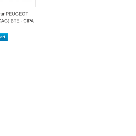
seur PEUGEOT
CAG) BTE - CIPA
art