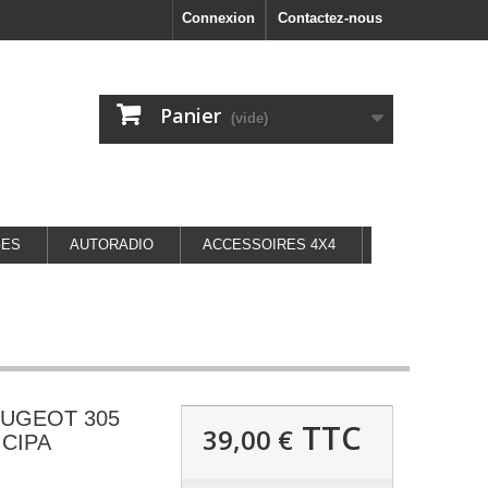
Connexion
Contactez-nous
Panier
(vide)
GES
AUTORADIO
ACCESSOIRES 4X4
PEUGEOT 305
TTC
39,00 €
 CIPA