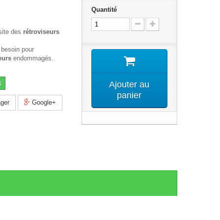
Quantité
site des
rétroviseurs
 besoin pour
eurs
endommagés.
k
Ajouter au
panier
ger
Google+