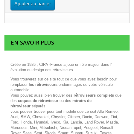
Ajouter au panier
EN SAVOIR PLUS
Créée en 1926 , CIPA -France a joué un rôle majeur dans l'
évolution du design des rétroviseurs .
Vous trouverez sur ce site tout ce que vous avez besoin pour
remplacer
les rétroviseurs
endommagés de votre véhicule
automobile.
Vous pouvez aussi bien trouver des
rétroviseurs complets
que
des
coques de rétroviseur
ou des
miroirs de
rétroviseur
séparés.
vous pouvez trouver pour tout modèle que ce soit Alfa Romeo,
Audi, BMW, Chevrolet, Chrysler, Citroen, Dacia, Daewoo, Fiat,
Ford, Honda, Hyundai, Iveco, Kia, Lancia, Land Rover, Mazda,
Mercedes, Mini, Mitsubishi, Nissan, opel, Peugeot, Renault,
Rover, Saas, Seat, Skoda, Smart, Subaru, Suzuki, Toyota,