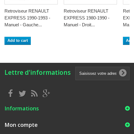
Retroviseur RENAULT
Retroviseur RENAULT
Retr
EXPRESS 1990-1993 -
EXPRESS 1980-1990 -
EXPR
Manuel - Gauche...
Manuel - Droit...
Manuel
Add to cart
Add 
Lettre d'informations
Informations
Mon compte