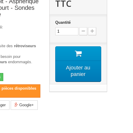
TTC
it - Aspherique
ourt - Sondes
e
Quantité
4R
site des
rétroviseurs
 besoin pour
eurs
endommagés.
Ajouter au
panier
k
s pièces disponibles
ger
Google+