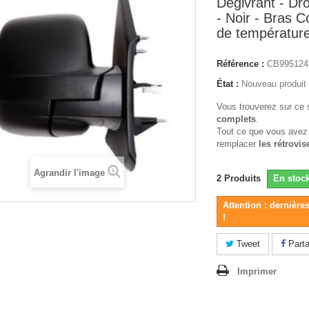
Degivrant - Dro
- Noir - Bras C
de températur
Référence :
CB99512
État :
Nouveau produit
Vous trouverez sur ce 
complets
.
Tout ce que vous avez
remplacer
les rétrovis
Agrandir l'image
2
Produits
En stoc
Attention : dernière
!
Tweet
Parta
Imprimer