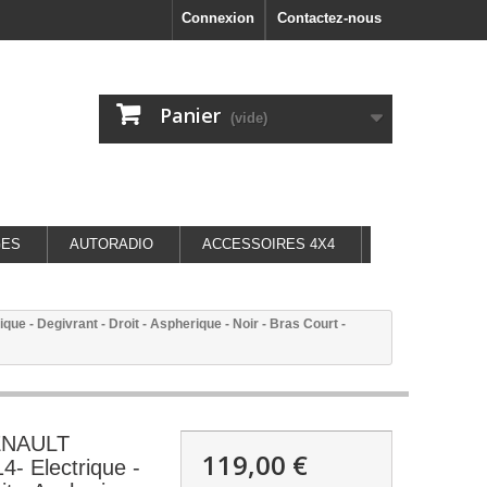
Connexion
Contactez-nous
Panier
(vide)
GES
AUTORADIO
ACCESSOIRES 4X4
e - Degivrant - Droit - Aspherique - Noir - Bras Court -
RENAULT
119,00 €
- Electrique -