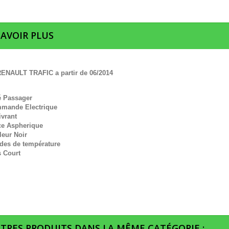
SAVOIR PLUS
ENAULT TRAFIC a partir de 06/2014
é Passager
mande Electrique
ivrant
ce Aspherique
leur Noir
des de température
s Court
UTRES PRODUITS DANS LA MÊME CATÉGORIE :