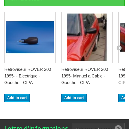
Retroviseur ROVER 200
Retroviseur ROVER 200
Retr
1995- - Electrique -
1995- Manuel a Cable -
1995- 
Gauche - CIPA
Gauche - CIPA
CIPA
Add to cart
Add to cart
Add 
Lettre d'informations