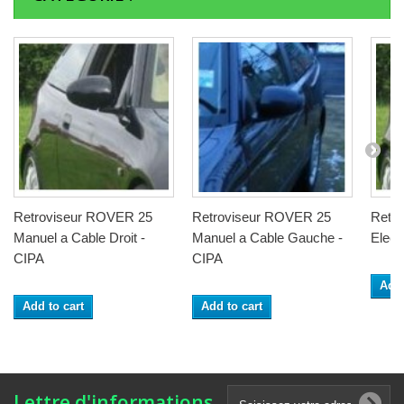
Retroviseur ROVER 25
Retroviseur ROVER 25
Retr
Manuel a Cable Droit -
Manuel a Cable Gauche -
Elect
CIPA
CIPA
Add 
Add to cart
Add to cart
Lettre d'informations