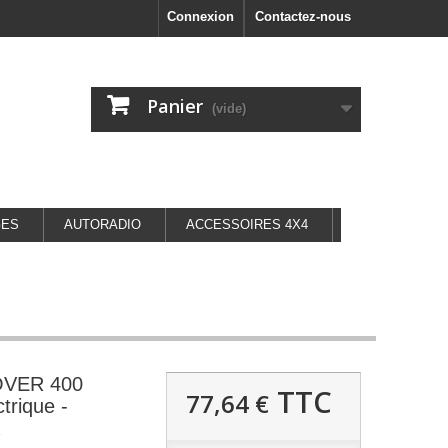
Connexion
Contactez-nous
Panier
(vide)
GES
AUTORADIO
ACCESSOIRES 4X4
ROVER 400
TTC
77,64 €
trique -