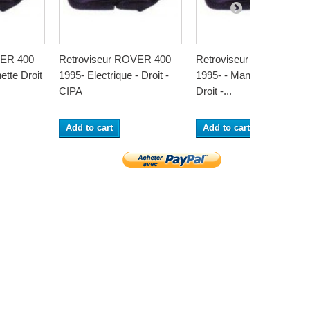
VER 400
Retroviseur ROVER 400
Retroviseur ROVER 400
ette Droit
1995- Electrique - Droit -
1995- - Manuel a Cable -
CIPA
Droit -...
Add to cart
Add to cart