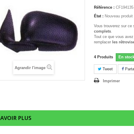
Référence :
CF194135
État :
Nouveau produit
Vous trouverez sur ce 
complets
.
Tout ce que vous avez
remplacer
les rétrovis
4
Produits
En stoc
Agrandir l'image
Tweet
Parta
Imprimer
SAVOIR PLUS