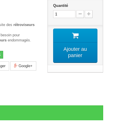
Quantité
site des
rétroviseurs
 besoin pour
eurs
endommagés.
Ajouter au
k
panier
ger
Google+