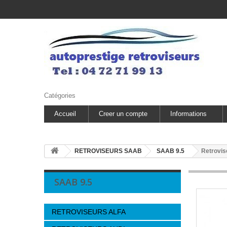
Catégories
Accueil
Creer un compte
Informations
RETROVISEURS SAAB
SAAB 9.5
Retrovis
SAAB 9.5
RETROVISEURS ALFA