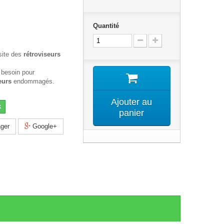
Quantité
site des
rétroviseurs
 besoin pour
eurs
endommagés.
Ajouter au
k
panier
ger
Google+