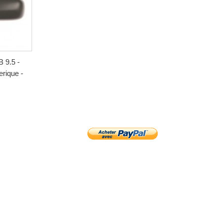
 9.5 -
erique -