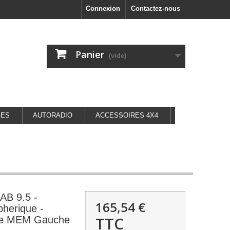
Connexion
Contactez-nous
Panier
(vide)
GES
AUTORADIO
ACCESSOIRES 4X4
AB 9.5 -
165,54 €
pherique -
TTC
dre MEM Gauche