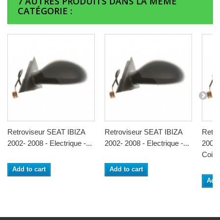
7 AUTRES PRODUITS DANS LA MÊME
CATÉGORIE :
Retroviseur SEAT IBIZA
Retroviseur SEAT IBIZA
Retro
2002- 2008 - Electrique -...
2002- 2008 - Electrique -...
2002-
Coiffe
Add to cart
Add to cart
Add 