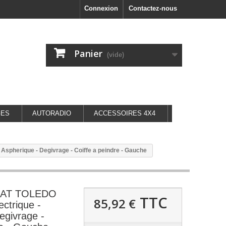
Connexion
Contactez-nous
Panier
(vide)
GES
AUTORADIO
ACCESSOIRES 4X4
Aspherique - Degivrage - Coiffe a peindre - Gauche
SEAT TOLEDO
TTC
85,92 €
ectrique -
egivrage -