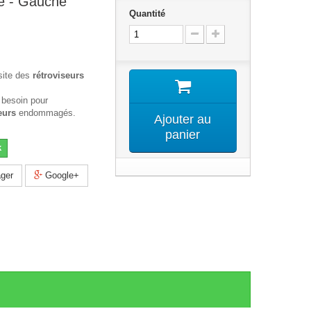
re - Gauche
Quantité
site des
rétroviseurs
 besoin pour
eurs
endommagés.
Ajouter au
panier
k
ger
Google+