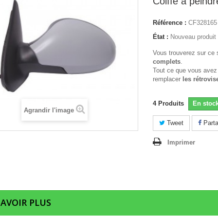
Coiffe a peind
Référence :
CF328165
État :
Nouveau produit
Vous trouverez sur ce 
complets
.
Tout ce que vous avez
remplacer
les rétrovis
4
Produits
En stoc
Agrandir l'image
Tweet
Parta
Imprimer
SAVOIR PLUS