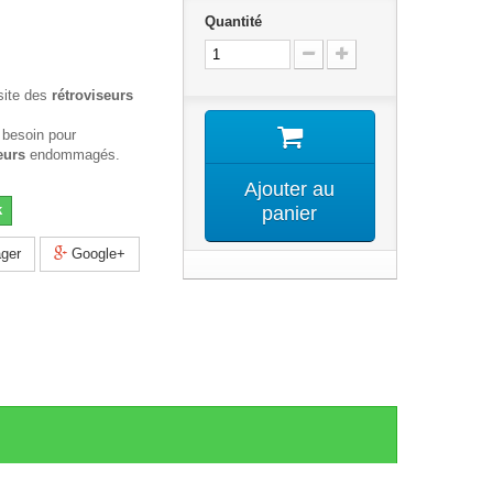
Quantité
site des
rétroviseurs
 besoin pour
eurs
endommagés.
Ajouter au
k
panier
ger
Google+