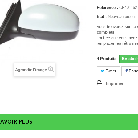
Référence :
CF401162
État :
Nouveau produit
Vous trouverez sur ce 
complets
.
Tout ce que vous avez
remplacer
les rétrovis
4
Produits
En stoc
Agrandir l'image
Tweet
Parta
Imprimer
SAVOIR PLUS