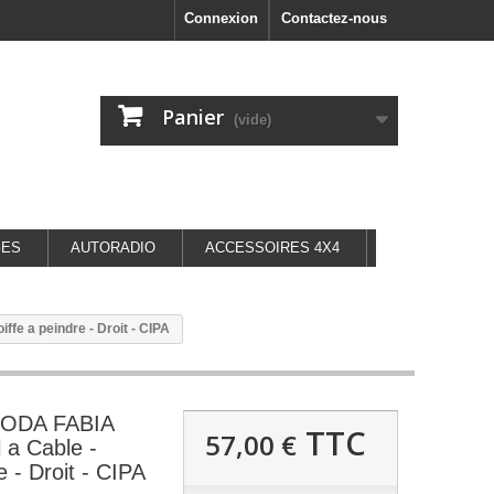
Connexion
Contactez-nous
Panier
(vide)
GES
AUTORADIO
ACCESSOIRES 4X4
fe a peindre - Droit - CIPA
KODA FABIA
TTC
57,00 €
 a Cable -
e - Droit - CIPA