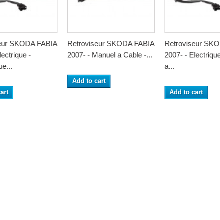
seur SKODA FABIA
Retroviseur SKODA FABIA
Retroviseur SK
lectrique -
2007- - Manuel a Cable -...
2007- - Electrique
e...
a...
Add to cart
art
Add to cart