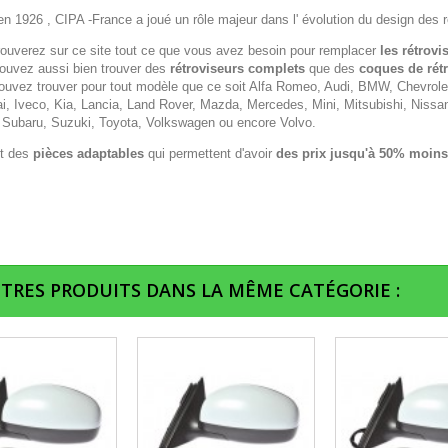
n 1926 , CIPA -France a joué un rôle majeur dans l' évolution du design des r
rouverez sur ce site tout ce que vous avez besoin pour remplacer
les rétrovi
ouvez aussi bien trouver des
rétroviseurs complets
que des
coques de rét
ouvez trouver pour tout modèle que ce soit Alfa Romeo, Audi, BMW, Chevrolet,
i, Iveco, Kia, Lancia, Land Rover, Mazda, Mercedes, Mini, Mitsubishi, Nissa
 Subaru, Suzuki, Toyota, Volkswagen ou encore Volvo.
t des
pièces adaptables
qui permettent d'avoir
des prix jusqu'à 50% moins
UTRES PRODUITS DANS LA MÊME CATÉGORIE :