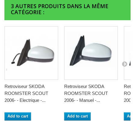
3 AUTRES PRODUITS DANS LA MÊME
CATÉGORIE :
Retroviseur SKODA
Retroviseur SKODA
Retr
ROOMSTER SCOUT
ROOMSTER SCOUT
ROO
2006- - Electrique -...
2006- - Manuel -...
2006-
Add to cart
Add to cart
Add 