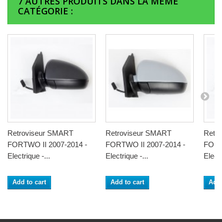
7 AUTRES PRODUITS DANS LA MÊME
CATÉGORIE :
Retroviseur SMART
Retroviseur SMART
Retr
FORTWO II 2007-2014 -
FORTWO II 2007-2014 -
FORT
Electrique -...
Electrique -...
Electr
Add to cart
Add to cart
Add 